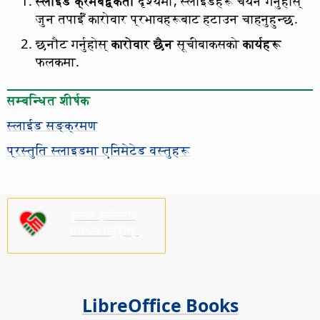
स्लाईड क्रमबद्वकर्ता
दृश्यमा, स्लाईडहरू चयन गर्नुहोस्
जुन तपाईँ कारोवार प्रभावहरूबाट हटाउन चाहनुहुन्छ.
छनौट गर्नुहोस्
कारोवार छैन
सूचीबाकसको
कार्यहरू
फलकमा.
सम्बन्धित शीर्षक
स्लाईड सङ्क्रमण
प्रस्तुति स्लाइडमा एनिमेटेड वस्तुहरू
कृपया हामीलाई
समर्थन गर्नुहोस्!
LibreOffice Books