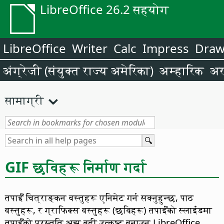
LibreOffice 26.2 सहयोग
LibreOffice
Writer
Calc
Impress
Dra
अंग्रेजी (संयुक्त राज्य अमेरिका)
अम्हारिक
अर
सामाग्री
GIF छविहरू निर्माण गर्दा
तपाईँ चित्राङ्कन वस्तुहरू एनिमेट गर्न सक्नुहुन्छ, पाठ
वस्तुहरू, र ग्राफिक्स वस्तुहरू (छविहरू) तपाईँको स्लाईडमा
तपाईँको प्रस्तुति अझ बढी उत्कृष्ट बनाउन LibreOffice