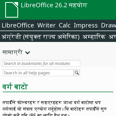
LibreOffice 26.2 सहयोग
LibreOffice
Writer
Calc
Impress
Dra
अंग्रेजी (संयुक्त राज्य अमेरिका)
अम्हारिक
अर
सामाग्री
वर्ग बाटो
तपाईँंले फोल्डरहरू र सङ्ग्रहहरू जाभा वर्ग बाटोमा थप
गर्नलाई यो संवाद प्रयोग गर्नुहोस। यि बाटोहरू तपाईँंले सुरु
गरेको कुनै पनि JRE का लागि वैध हुन।