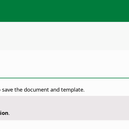
o save the document and template.
tion
.