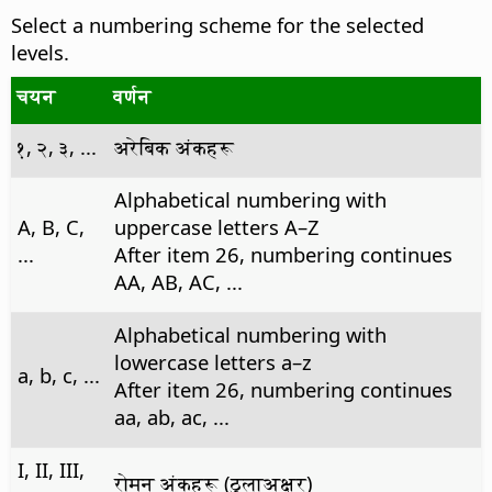
Select a numbering scheme for the selected
levels.
चयन
वर्णन
१, २, ३, ...
अरेबिक अंकहरू
Alphabetical numbering with
A, B, C,
uppercase letters A–Z
...
After item 26, numbering continues
AA, AB, AC, ...
Alphabetical numbering with
lowercase letters a–z
a, b, c, ...
After item 26, numbering continues
aa, ab, ac, ...
I, II, III,
रोमन अंकहरू (ठुलाअक्षर)