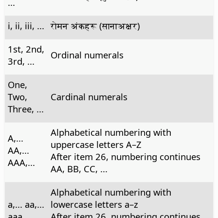
...
i, ii, iii, ...
रोमन अंकहरू (सानाअक्षर)
1st, 2nd,
Ordinal numerals
3rd, ...
One,
Two,
Cardinal numerals
Three, ...
Alphabetical numbering with
A,...
uppercase letters A–Z
AA,...
After item 26, numbering continues
AAA,...
AA, BB, CC, ...
Alphabetical numbering with
a,... aa,...
lowercase letters a–z
aaa,...
After item 26, numbering continues