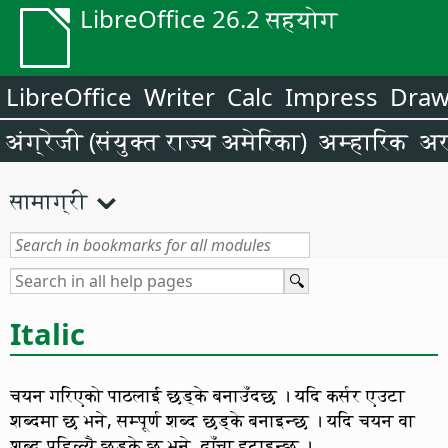
LibreOffice 26.2 सहयोग
LibreOffice
Writer
Calc
Impress
Dra
अंग्रेजी (संयुक्त राज्य अमेरिका)
अम्हारिक
अर
सामाग्री
Italic
चयन गरिएको पाठलाई छड्के बनाउँदछ । यदि कर्सर एउटा
शब्दमा छ भने, सम्पूर्ण शब्द छड्के बनाइन्छ । यदि चयन वा
शब्द पहिल्यै छड्के छ भने, ढाँचा हटाइन्छ ।