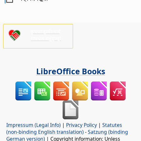
कृपया हामीलाई
समर्थन गर्नुहोस्!
LibreOffice Books
Impressum (Legal Info)
|
Privacy Policy
|
Statutes
(non-binding English translation)
-
Satzung (binding
German version)
| Copyright information: Unless