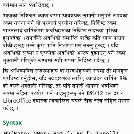
वर्तमान मान फर्काउँदछ ।
आजको निश्चित ब्याज दरमा आवश्यक लगानी गर्नुपर्ने नगदको
रकम गणना गर्न यो प्रकार्य प्रयोग गरिन्छ, निर्दिष्ट रकम
पाउनलाई वार्षिकीमा अवधिहरूको निर्दिष्ट सङ्ख्या पुगेको
हुनुपर्दछ । तपाईँंले अवधिको समाप्ति पाछि कति रकम पाउन
बाँकी हुन्छ भन्ने कुरा पानि निर्धारण गर्न सक्नु हुन्छ । यदि
अवधिको सुरुमा र प्रत्येक अवधिको अन्त्य बुझाउनु पर्ने रकम
भुक्तानी गरिएको खण्डमा सही रूपमा निर्दिष्ट गर्दछ ।
कि अभिव्यक्ति सङ्ख्याहरू वा सन्दर्भहरूको रूपमा ती मानहरू
प्रविष्ट गर्नुहोस्, यदि उदाहरणका लागि, ब्याजदर वार्षिक 8%
को दरले भुक्तानी गरिन्छ, तर यदि तपाईँं आफ्नो अवधिको
रूपमा महिना प्रयोग गर्न चाहनुहुन्छ भने 8%/12 तल
दर
र
LibreOffice
क्याल्क स्वचालित रूपले ठीक तत्व सहित गणना
गर्दछ ।
Syntax
PV(Rate; NPer; Pmt [; FV [; Type]])