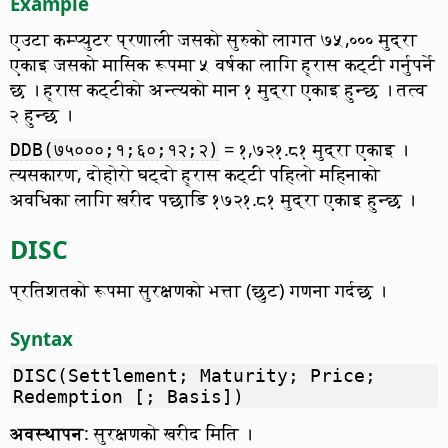
Example
एउटा कम्प्युटर प्रणाली जसको सुरुको लागत ७५,००० मुद्रा
एकाइ जसको मासिक रूपमा ५ वर्षका लागि ह्रास कट्टी गर्नुपर्ने
छ । ह्रास कट्टीको अन्त्यको मान १ मुद्रा एकाइ हुन्छ । तत्व
२ हुन्छ ।
= १,७२१.८१ मुद्रा एकाइ ।
DDB(७५०००;१;६०;१२;२)
त्यसकारण, दोहोरो घट्दो ह्रास कट्टी पहिलो महिनाको
अवधिका लागि खरीद पछाडि १७२१.८१ मुद्रा एकाइ हुन्छ ।
DISC
प्रतिशतको रूपमा सुरक्षणको भत्ता (छुट) गणना गर्दछ ।
Syntax
DISC(Settlement; Maturity; Price;
Redemption [; Basis])
अवस्थापन
: सुरक्षणको खरीद मिति ।