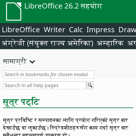
LibreOffice 26.2 सहयोग
LibreOffice
Writer
Calc
Impress
Dra
अंग्रेजी (संयुक्त राज्य अमेरिका)
अम्हारिक
अर
सामाग्री
सूत्र पट्टि
सूत्र प्रविष्टि र सम्पादनका लागि प्रयोग गरिएको सूत्र बार
देखाउँछ वा लुकाउँछ। स्प्रिेडशीटहरूसँग काम गर्दा सूत्र बार
सबैभन्दा महत्त्वपूर्ण उपकरण हो।