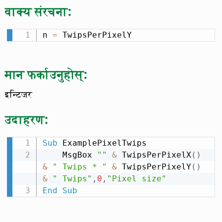
वाक्य संरचना:
n 
=
 TwipsPerPixelY
मान फर्काउनुहोस्:
इन्टिजर
उदाहरण:
Sub
 ExamplePixelTwips

    MsgBox 
""
&
 TwipsPerPixelX
(
)
&
" Twips * "
&
 TwipsPerPixelY
(
)
&
" Twips"
,
0
,
"Pixel size"
End
Sub