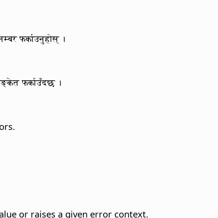
नम्बर फर्काउनुहोस् ।
 सङ्केत फर्काउँदछ ।
ors.
lue or raises a given error context.