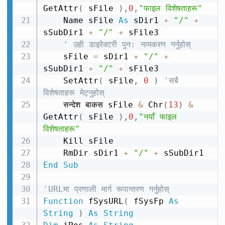
GetAttr
(
 sFile 
)
,
0
,
"फाइल विशेषताहरू"
    Name sFile 
As
 sDir1 
+
"/"
+
sSubDir1 
+
"/"
+
 sFile3

' उही डाइरेक्टरी पुन: नामकरण गर्नुहोस्
    sFile 
=
 sDir1 
+
"/"
+
sSubDir1 
+
"/"
+
 sFile3

    SetAttr
(
 sFile
,
0
)
'सबै 
विशेषताहरू मेट्नुहोस्
    सन्देश बाकस sFile 
&
 Chr
(
13
)
&
GetAttr
(
 sFile 
)
,
0
,
"नयाँ फाइल 
विशेषताहरू"
    Kill sFile

    RmDir sDir1 
+
"/"
+
End
Sub
'URLमा प्रणाली मार्ग रूपान्तरण गर्नुहोस्
Function
 fSysURL
(
 fSysFp 
As
String
)
As
String