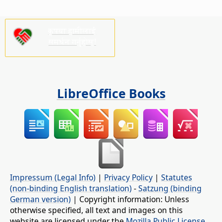
कृपया हामीलाई
समर्थन गर्नुहोस्!
LibreOffice Books
Impressum (Legal Info)
|
Privacy Policy
|
Statutes
(non-binding English translation)
-
Satzung (binding
German version)
| Copyright information: Unless
otherwise specified, all text and images on this
website are licensed under the
Mozilla Public License