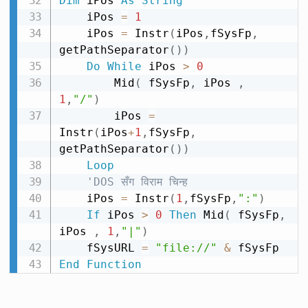
Dim
 iPos 
As
String
    iPos 
=
1
    iPos 
=
 Instr
(
iPos
,
fSysFp
,
getPathSeparator
(
)
)
Do
While
 iPos 
>
0
        Mid
(
 fSysFp
,
 iPos 
,
1
,
"/"
)
        iPos 
=
Instr
(
iPos
+
1
,
fSysFp
,
getPathSeparator
(
)
)
Loop
'DOS सँग विराम चिन्ह
    iPos 
=
 Instr
(
1
,
fSysFp
,
":"
)
If
 iPos 
>
0
Then
 Mid
(
 fSysFp
,
iPos 
,
1
,
"|"
)
    fSysURL 
=
"file://"
&
End
Function