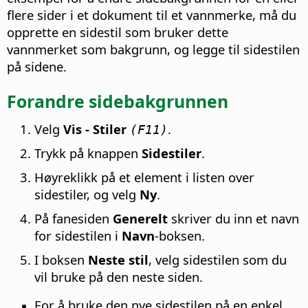
flere sider i et dokument til et vannmerke, må du
opprette en sidestil som bruker dette
vannmerket som bakgrunn, og legge til sidestilen
på sidene.
Forandre sidebakgrunnen
Velg
Vis - Stiler
.
(F11)
Trykk på knappen
Sidestiler
.
Høyreklikk på et element i listen over
sidestiler, og velg
Ny
.
På fanesiden
Generelt
skriver du inn et navn
for sidestilen i
Navn
-boksen.
I boksen
Neste stil
, velg sidestilen som du
vil bruke på den neste siden.
For å bruke den nye sidestilen på en enkel