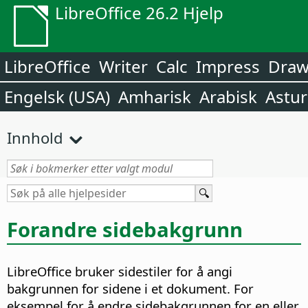
LibreOffice 26.2 Hjelp
LibreOffice
Writer
Calc
Impress
Dra
Engelsk (USA)
Amharisk
Arabisk
Astur
Innhold
Forandre sidebakgrunn
LibreOffice bruker sidestiler for å angi
bakgrunnen for sidene i et dokument. For
eksempel for å endre sidebakgrunnen for en eller