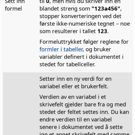
Sett inn
til
0
, men hvis du skriver inn en
formel
blandet streng som
"123a456"
,
stopper konverteringen ved det
første ikke-numeriske tegnet – noe
som resulterer i tallet
123
.
Formeluttrykket følger reglene for
formler i tabeller
, og bruker
variabler definert i dokumentet i
stedet for tabellceller.
Setter inn en ny verdi for en
variabel eller et brukerfelt.
Verdien av en variabel i et
skrivefelt gjelder bare fra og med
stedet der feltet settes inn. Du kan
endre verdien til en variabel
senere i dokumentet ved å sette
inn et annet skrivefelt med samme