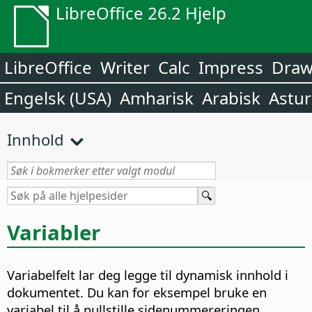
LibreOffice 26.2 Hjelp
LibreOffice
Writer
Calc
Impress
Dra
Engelsk (USA)
Amharisk
Arabisk
Astur
Innhold
Variabler
Variabelfelt lar deg legge til dynamisk innhold i
dokumentet. Du kan for eksempel bruke en
variabel til å nullstille sidenummereringen.