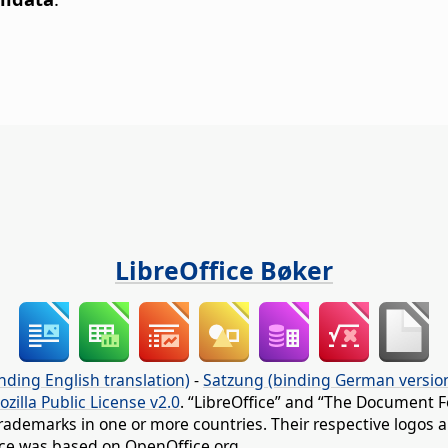
LibreOffice Bøker
nding English translation)
-
Satzung (binding German versio
ozilla Public License v2.0
. “LibreOffice” and “The Document F
rademarks in one or more countries. Their respective logos an
fice was based on OpenOffice.org.