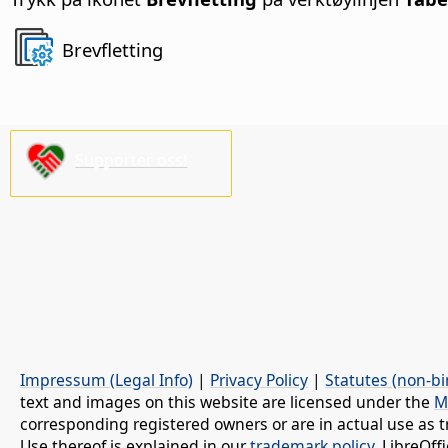
Brevfletting
Supporter oss!
Impressum (Legal Info)
|
Privacy Policy
|
Statutes (non-bi
text and images on this website are licensed under the
M
corresponding registered owners or are in actual use as t
Use thereof is explained in our
trademark policy
. LibreOf