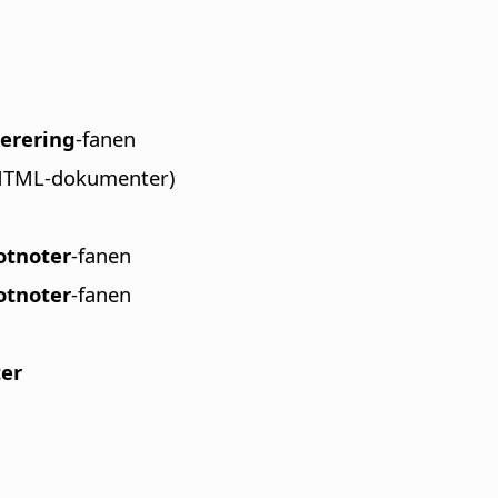
erering
-fanen
 HTML-dokumenter)
Fotnoter
-fanen
Fotnoter
-fanen
ter