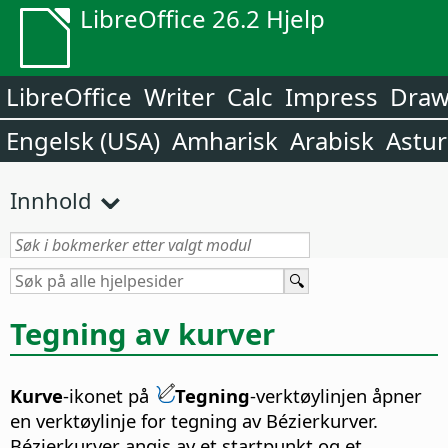
LibreOffice 26.2 Hjelp
LibreOffice
Writer
Calc
Impress
Dra
Engelsk (USA)
Amharisk
Arabisk
Astur
Innhold
Tegning av kurver
Kurve
-ikonet på
Tegning
-verktøylinjen åpner
en verktøylinje for tegning av Bézierkurver.
Bézierkurver angis av et startpunkt og et