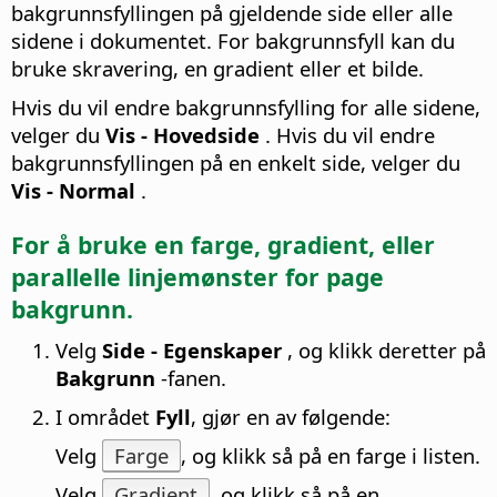
bakgrunnsfyllingen på gjeldende side eller alle
sidene i dokumentet. For bakgrunnsfyll kan du
bruke skravering, en gradient eller et bilde.
Hvis du vil endre bakgrunnsfylling for alle sidene,
velger du
Vis - Hovedside
. Hvis du vil endre
bakgrunnsfyllingen på en enkelt side, velger du
Vis - Normal
.
For å bruke en farge, gradient, eller
parallelle linjemønster for
page
bakgrunn.
Velg
Side - Egenskaper
, og klikk deretter på
Bakgrunn
-fanen.
I området
Fyll
, gjør en av følgende:
Velg
Farge
, og klikk så på en farge i listen.
Velg
Gradient
, og klikk så på en