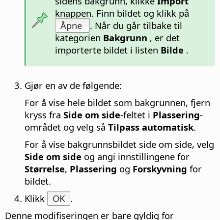
sidens
bakgrunn, klikke
Import
knappen. Finn bildet og klikk på
Åpne
. Når du går tilbake til
kategorien
Bakgrunn
, er det
importerte bildet i listen
Bilde
.
Gjør en av de følgende:
For å vise hele bildet som bakgrunnen, fjern
kryss fra
Side om side
-feltet i
Plassering
-
området og velg så
Tilpass automatisk
.
For å vise bakgrunnsbildet side om side, velg
Side om side
og angi innstillingene for
Størrelse
,
Plassering
og
Forskyvning
for
bildet.
Klikk
OK
.
Denne modifiseringen er bare gyldig for