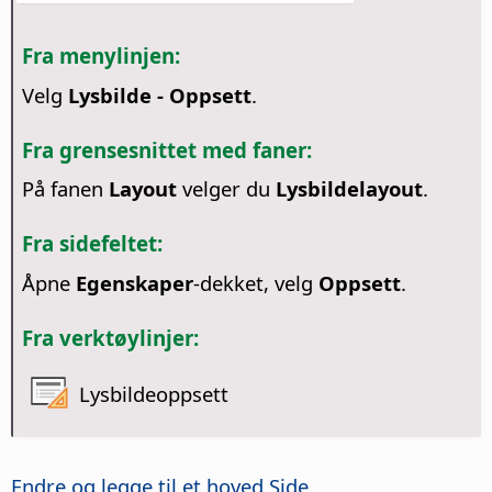
Fra menylinjen:
Velg
Lysbilde - Oppsett
.
Fra grensesnittet med faner:
På fanen
Layout
velger du
Lysbildelayout
.
Fra sidefeltet:
Åpne
Egenskaper
-dekket, velg
Oppsett
.
Fra verktøylinjer:
Lysbildeoppsett
Endre og legge til et hoved
Side