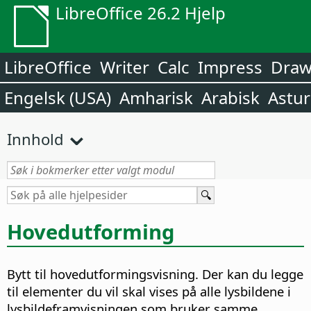
LibreOffice 26.2 Hjelp
LibreOffice
Writer
Calc
Impress
Dra
Engelsk (USA)
Amharisk
Arabisk
Astur
Innhold
Hovedutforming
Bytt til hovedutformingsvisning. Der kan du legge
til elementer du vil skal vises på alle lysbildene i
lysbildeframvisningen som bruker samme