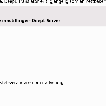
. DeepL Translator er tilgjengelig som en nettbasert
e innstillinger- DeepL Server
nesteleverandøren om nødvendig.