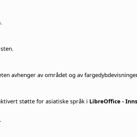
.
isten.
eten avhenger av området og av fargedybdevisninge
ivert støtte for asiatiske språk i
LibreOffice - Inns
.