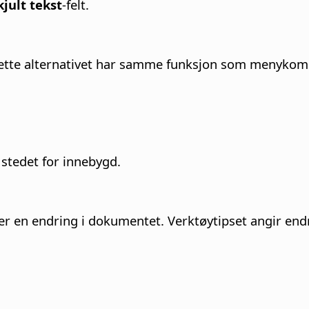
kjult tekst
-felt.
tte alternativet har samme funksjon som menyk
 stedet for innebygd.
r en endring i dokumentet. Verktøytipset angir endr