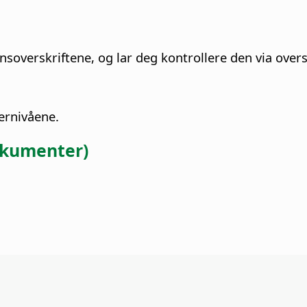
onsoverskriftene, og lar deg kontrollere den via over
ernivåene.
dokumenter)