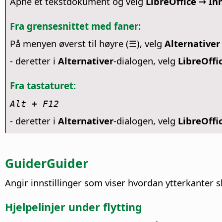
Åpne et tekstdokument og velg
LibreOffice → Inn
Fra grensesnittet med faner:
På menyen øverst til høyre (☰), velg
Alternativer
- deretter i
Alternativer
-dialogen, velg
LibreOffic
Fra tastaturet:
Alt + F12
- deretter i
Alternativer
-dialogen, velg
LibreOffic
GuiderGuider
Angir innstillinger som viser hvordan ytterkanter s
Hjelpelinjer under flytting