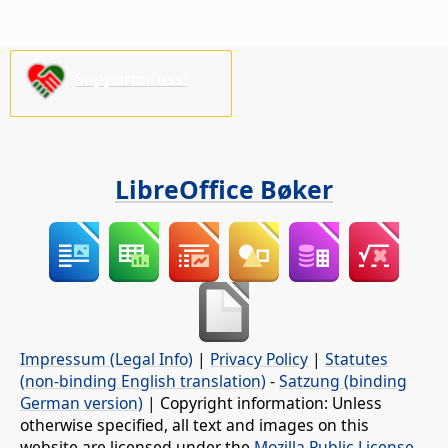
Supporter oss!
LibreOffice Bøker
Impressum (Legal Info)
|
Privacy Policy
|
Statutes
(non-binding English translation)
-
Satzung (binding
German version)
| Copyright information: Unless
otherwise specified, all text and images on this
website are licensed under the
Mozilla Public License