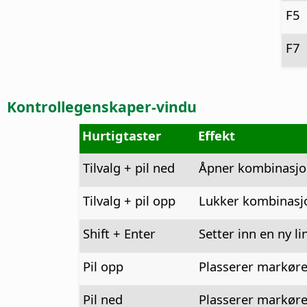
F5
F7
Kontrollegenskaper-vindu
Hurtigtaster
Effekt
Tilvalg
+ pil ned
Åpner kombinasjo
Tilvalg
+ pil opp
Lukker kombinasj
Shift + Enter
Setter inn en ny lin
Pil opp
Plasserer markøren
Pil ned
Plasserer markøren