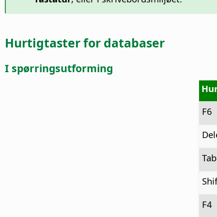
Hurtigtaster for databaser
I spørringsutforming
Hur
F6
Del
Tab
Shi
F4