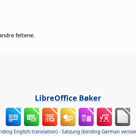
andre feltene.
LibreOffice Bøker
nding English translation)
-
Satzung (binding German versio