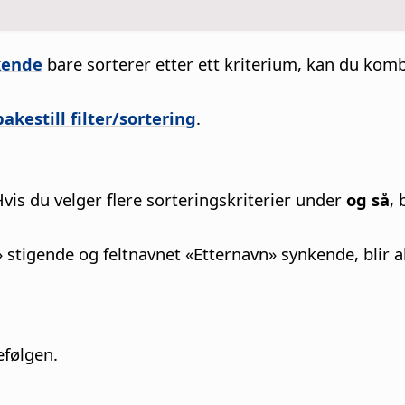
kende
bare sorterer etter ett kriterium, kan du kombi
bakestill filter/sortering
.
Hvis du velger flere sorteringskriterier under
og så
, 
 stigende og feltnavnet «Etternavn» synkende, blir a
efølgen.