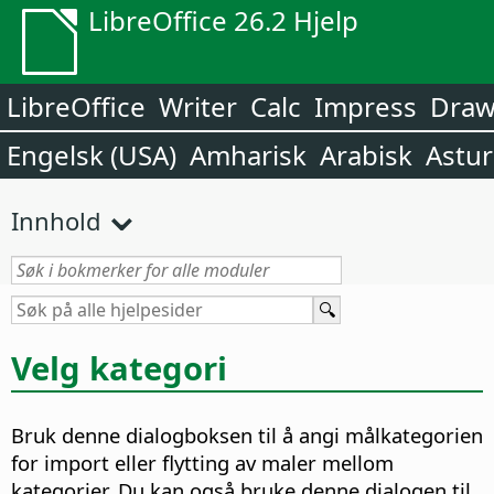
LibreOffice 26.2 Hjelp
LibreOffice
Writer
Calc
Impress
Dra
Engelsk (USA)
Amharisk
Arabisk
Astur
Innhold
Velg kategori
Bruk denne dialogboksen til å angi målkategorien
for import eller flytting av maler mellom
kategorier. Du kan også bruke denne dialogen til