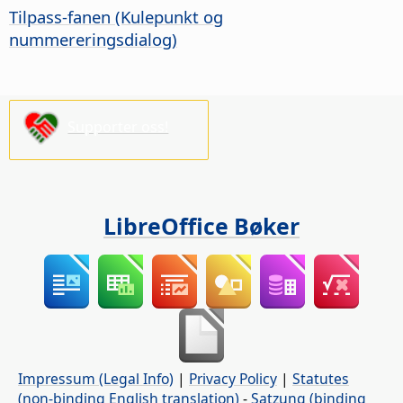
Tilpass-fanen (Kulepunkt og
nummereringsdialog)
Supporter oss!
LibreOffice Bøker
Impressum (Legal Info)
|
Privacy Policy
|
Statutes
(non-binding English translation)
-
Satzung (binding