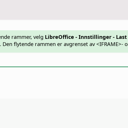
tende rammer, velg
LibreOffice - Innstillinger
- Last
r". Den flytende rammen er avgrenset av <IFRAME>- 