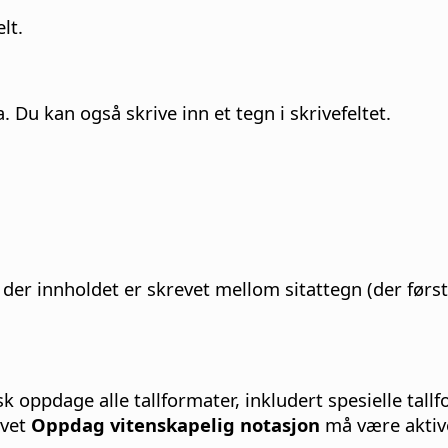
lt.
a. Du kan også skrive inn et tegn i skrivefeltet.
r der innholdet er skrevet mellom sitattegn (der første
isk oppdage alle tallformater, inkludert spesielle ta
ivet
Oppdag vitenskapelig notasjon
må være aktive