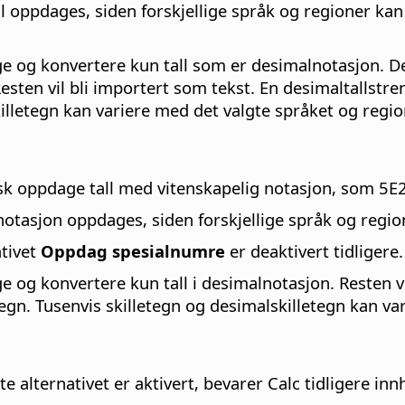
ll oppdages, siden forskjellige språk og regioner kan 
age og konvertere kun tall som er desimalnotasjon. De
Resten vil bli importert som tekst. En desimaltallstr
killetegn kan variere med det valgte språket og regi
tisk oppdage tall med vitenskapelig notasjon, som 5E2
otasjon oppdages, siden forskjellige språk og region
ativet
Oppdag spesialnumre
er deaktivert tidligere.
ge og konvertere kun tall i desimalnotasjon. Resten v
tegn. Tusenvis skilletegn og desimalskilletegn kan v
tte alternativet er aktivert, bevarer Calc tidligere inn