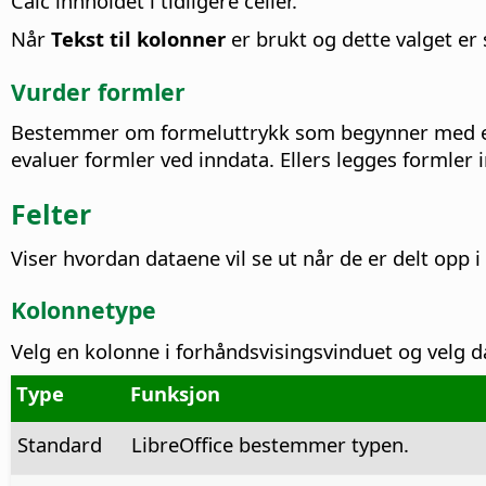
Calc innholdet i tidligere celler.
Når
Tekst til kolonner
er brukt og dette valget er
Vurder formler
Bestemmer om formeluttrykk som begynner med et = 
evaluer formler ved inndata. Ellers legges formler 
Felter
Viser hvordan dataene vil se ut når de er delt opp i
Kolonnetype
Velg en kolonne i forhåndsvisingsvinduet og velg 
Type
Funksjon
Standard
LibreOffice bestemmer typen.