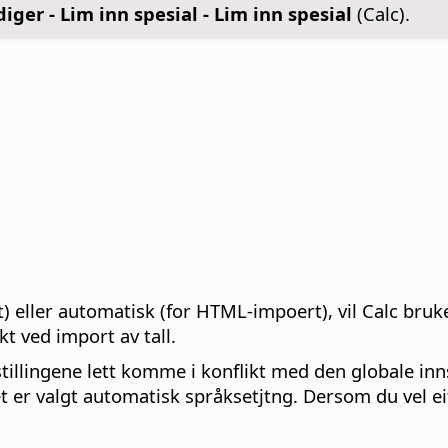
iger - Lim inn spesial - Lim inn spesial
(Calc).
.
t) eller automatisk (for HTML-impoert), vil Calc bru
kt ved import av tall.
llingene lett komme i konflikt med den globale inns
et er valgt automatisk språksetjtng. Dersom du vel e