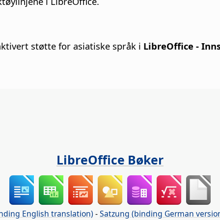
tøylinjene i LibreOffice.
ivert støtte for asiatiske språk i
LibreOffice - Inns
LibreOffice Bøker
nding English translation)
-
Satzung (binding German versio