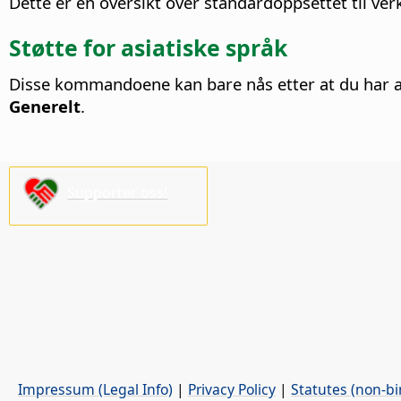
Dette er en oversikt over standardoppsettet til verk
Støtte for asiatiske språk
Disse kommandoene kan bare nås etter at du har akt
Generelt
.
Supporter oss!
Impressum (Legal Info)
|
Privacy Policy
|
Statutes (non-bi