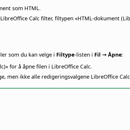
kument som HTML.
e
LibreOffice
Calc filter, filtypen «HTML-dokument (
Li
filer som du kan velge i
Filtype
-listen i
Fil → Åpne
:
c)» for å åpne filen i
LibreOffice
Calc.
ige, men ikke alle redigeringsvalgene
LibreOffice
Calc