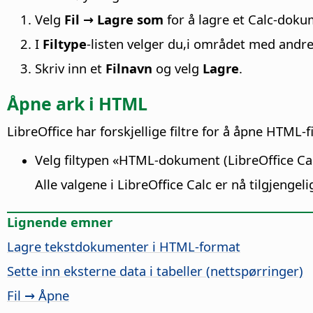
Velg
Fil → Lagre som
for å lagre et Calc-do
I
Filtype
-listen velger du,i området med andr
Skriv inn et
Filnavn
og velg
Lagre
.
Åpne ark i HTML
LibreOffice
har forskjellige filtre for å åpne HTML-
Velg filtypen «HTML-dokument (
LibreOffice
Cal
Alle valgene i
LibreOffice
Calc er nå tilgjengel
Lignende emner
Lagre tekstdokumenter i HTML-format
Sette inn eksterne data i tabeller (nettspørringer)
Fil → Åpne