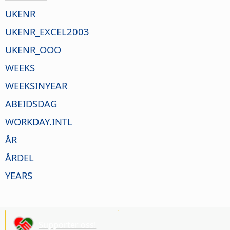
UKENR
UKENR_EXCEL2003
UKENR_OOO
WEEKS
WEEKSINYEAR
ABEIDSDAG
WORKDAY.INTL
ÅR
ÅRDEL
YEARS
Supporter oss!