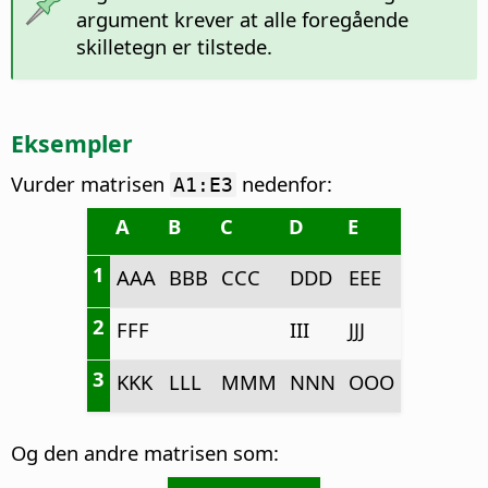
argument krever at alle foregående
skilletegn er tilstede.
Eksempler
Vurder matrisen
nedenfor:
A1:E3
A
B
C
D
E
1
AAA
BBB
CCC
DDD
EEE
2
FFF
III
JJJ
3
KKK
LLL
MMM
NNN
OOO
Og den andre matrisen som: