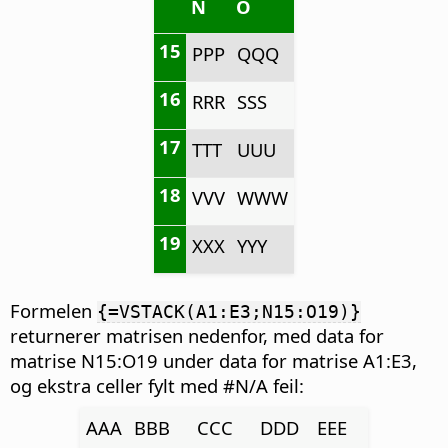
N
O
15
PPP
QQQ
16
RRR
SSS
17
TTT
UUU
18
VVV
WWW
19
XXX
YYY
Formelen
{=VSTACK(A1:E3;N15:O19)}
returnerer matrisen nedenfor, med data for
matrise N15:O19 under data for matrise A1:E3,
og ekstra celler fylt med #N/A feil:
AAA
BBB
CCC
DDD
EEE