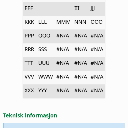
FFF
III
JJJ
KKK
LLL
MMM
NNN
OOO
PPP
QQQ
#N/A
#N/A
#N/A
RRR
SSS
#N/A
#N/A
#N/A
TTT
UUU
#N/A
#N/A
#N/A
VVV
WWW
#N/A
#N/A
#N/A
XXX
YYY
#N/A
#N/A
#N/A
Teknisk informasjon