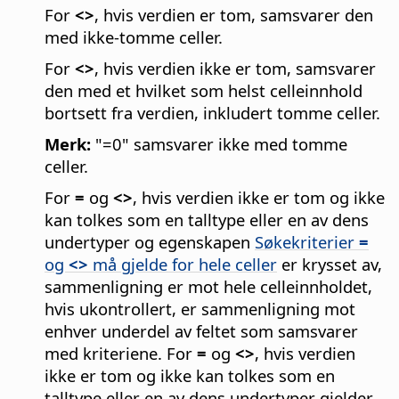
For
<>
, hvis verdien er tom, samsvarer den
med ikke-tomme celler.
For
<>
, hvis verdien ikke er tom, samsvarer
den med et hvilket som helst celleinnhold
bortsett fra verdien, inkludert tomme celler.
Merk:
"=0" samsvarer ikke med tomme
celler.
For
=
og
<>
, hvis verdien ikke er tom og ikke
kan tolkes som en talltype eller en av dens
undertyper og egenskapen
Søkekriterier
=
og
<>
må gjelde for hele celler
er krysset av,
sammenligning er mot hele celleinnholdet,
hvis ukontrollert, er sammenligning mot
enhver underdel av feltet som samsvarer
med kriteriene. For
=
og
<>
, hvis verdien
ikke er tom og ikke kan tolkes som en
talltype eller en av dens undertyper gjelder.