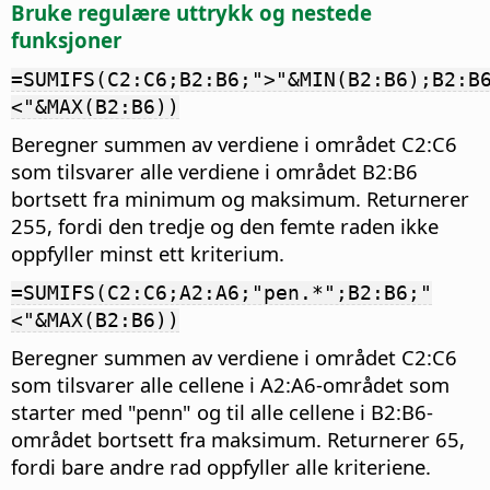
Bruke regulære uttrykk og nestede
funksjoner
=SUMIFS(C2:C6;B2:B6;">"&MIN(B2:B6);B2:B
<"&MAX(B2:B6))
Beregner summen av verdiene i området C2:C6
som tilsvarer alle verdiene i området B2:B6
bortsett fra minimum og maksimum. Returnerer
255, fordi den tredje og den femte raden ikke
oppfyller minst ett kriterium.
=SUMIFS(C2:C6;A2:A6;"pen.*";B2:B6;"
<"&MAX(B2:B6))
Beregner summen av verdiene i området C2:C6
som tilsvarer alle cellene i A2:A6-området som
starter med "penn" og til alle cellene i B2:B6-
området bortsett fra maksimum. Returnerer 65,
fordi bare andre rad oppfyller alle kriteriene.