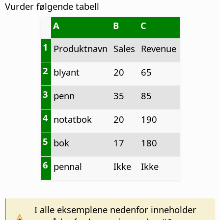
Vurder følgende tabell
A
B
C
1
Produktnavn
Sales
Revenue
2
blyant
20
65
3
penn
35
85
4
notatbok
20
190
5
bok
17
180
6
pennal
Ikke
Ikke
I alle eksemplene nedenfor inneholder