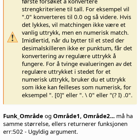
første forsøket å konvertere
strengkriteriene til tall. For eksempel vil
".0" konverteres til 0.0 og så videre. Hvis
det lykkes, vil matchingen ikke være et
vanlig uttrykk, men en numerisk match.
Imidlertid, når du bytter til et sted der
desimalskilleren ikke er punktum, får det
konvertering av regulære uttrykk å
fungere. For å tvinge evalueringen av det
regulære uttrykket i stedet for et
numerisk uttrykk, bruker du et uttrykk
som ikke kan feilleses som numerisk, for
eksempel ". [0]" eller ". \ 0" eller "(? I) .0".
Funk_Område
og
Område1, Område2...
må ha
samme størrelse, ellers returnerer funksjonen
err:502 - Ugyldig argument.