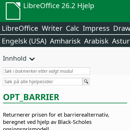
LibreOffice 26.2 Hjelp
LibreOffice
Writer
Calc
Impress
Dra
Engelsk (USA)
Amharisk
Arabisk
Astur
Innhold
OPT_BARRIER
Returnerer prisen for et barrierealternativ,
beregnet ved hjelp av Black-Scholes
opsjonsprismodell.