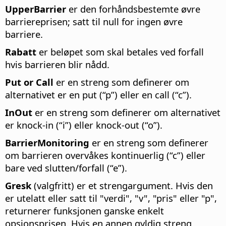
UpperBarrier
er den forhåndsbestemte øvre
barriereprisen; satt til null for ingen øvre
barriere.
Rabatt
er beløpet som skal betales ved forfall
hvis barrieren blir nådd.
Put or Call
er en streng som definerer om
alternativet er en put (“p”) eller en call (“c”).
InOut
er en streng som definerer om alternativet
er knock-in (“i”) eller knock-out (“o”).
BarrierMonitoring
er en streng som definerer
om barrieren overvåkes kontinuerlig (“c”) eller
bare ved slutten/forfall (“e”).
Gresk
(valgfritt) er et strengargument. Hvis den
er utelatt eller satt til "verdi", "v", "pris" eller "p",
returnerer funksjonen ganske enkelt
opsjonsprisen. Hvis en annen gyldig streng