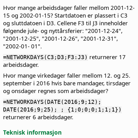
Hvor mange arbeidsdager faller mellom 2001-12-
15 og 2002-01-15? Startdatoen er plassert i C3
og sluttdatoen i D3. Cellene F3 til J3 inneholder
følgende jule- og nyttårsferier: "2001-12-24",
"2001-12-25", "2001-12-26", "2001-12-31",
"2002-01- 01".
returnerer 17
=NETWORKDAYS(C3;D3;F3:J3)
arbeidsdager.
Hvor mange virkedager faller mellom 12. og 25.
september i 2016 hvis bare mandager, tirsdager
og onsdager regnes som arbeidsdager?
=NETWORKDAYS(DATE(2016;9;12);
DATE(2016;9;25); ; {1;0;0;0;1;1;1})
returnerer 6 arbeidsdager.
Teknisk informasjon