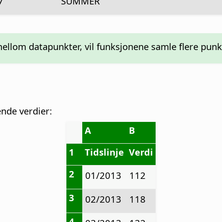
7
SUMMER
 mellom datapunkter, vil funksjonene samle flere pu
ende verdier:
A
B
1
Tidslinje
Verdi
2
01/2013
112
3
02/2013
118
4