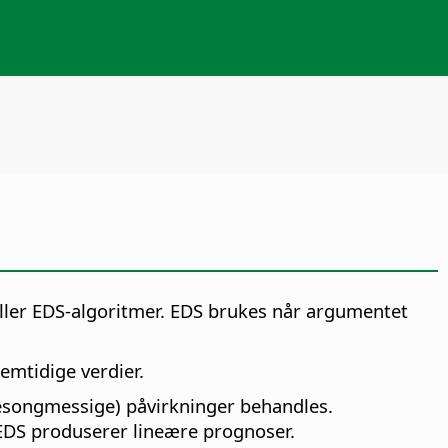
ller EDS-algoritmer
. EDS brukes når argumentet
remtidige verdier.
sesongmessige) påvirkninger behandles.
 EDS produserer lineære prognoser.