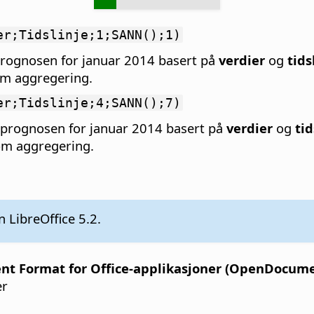
er;Tidslinje;1;SANN();1)
prognosen for januar 2014 basert på
verdier
og
tids
om aggregering.
er;Tidslinje;4;SANN();7)
 prognosen for januar 2014 basert på
verdier
og
tid
om aggregering.
 LibreOffice 5.2.
 Format for Office-applikasjoner (OpenDocument
er