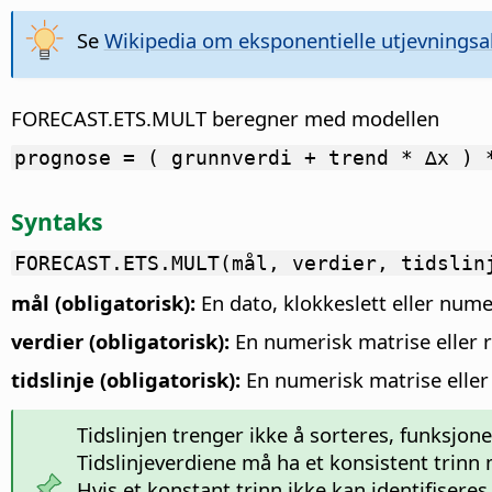
Se
Wikipedia om eksponentielle utjevningsa
FORECAST.ETS.MULT beregner med modellen
prognose = ( grunnverdi + trend * ∆x ) 
Syntaks
FORECAST.ETS.MULT(mål, verdier, tidslin
mål (obligatorisk):
En dato, klokkeslett eller num
verdier (obligatorisk):
En numerisk matrise eller 
tidslinje (obligatorisk):
En numerisk matrise eller r
Tidslinjen trenger ikke å sorteres, funksjone
Tidslinjeverdiene må ha et konsistent trinn
Hvis et konstant trinn ikke kan identifiseres