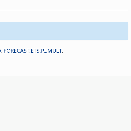
D
,
FORECAST.ETS.PI.MULT
,