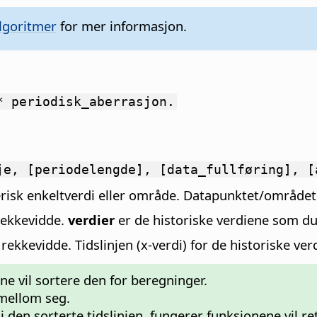
lgoritmer
for mer informasjon.
* periodisk_aberrasjon.
je, [periodelengde], [data_fullføring], [
erisk enkeltverdi eller område. Datapunktet/området
rekkevidde.
verdier
er de historiske verdiene som du 
ekkevidde. Tidslinjen (x-verdi) for de historiske ver
ne vil sortere den for beregninger.
 mellom seg.
 i den sorterte tidslinjen, fungerer funksjonene vil r