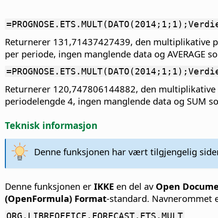
=PROGNOSE.ETS.MULT(DATO(2014;1;1);Verdi
Returnerer 131,71437427439, den multiplikative 
per periode, ingen manglende data og AVERAGE s
=PROGNOSE.ETS.MULT(DATO(2014;1;1);Verdi
Returnerer 120,747806144882, den multiplikative
periodelengde 4, ingen manglende data og SUM s
Teknisk informasjon
Denne funksjonen har vært tilgjengelig siden
Denne funksjonen er
IKKE
en del av
Open Document
(OpenFormula) Format
-standard. Navnerommet 
ORG.LIBREOFFICE.FORECAST.ETS.MULT