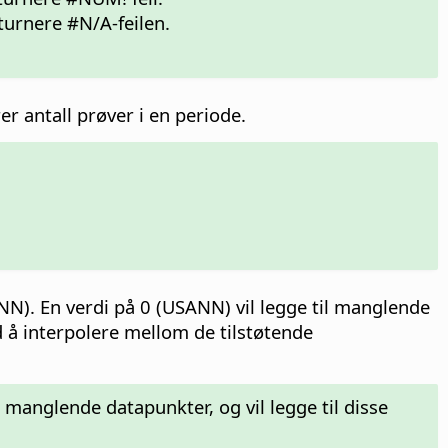
eturnere #N/A-feilen.
er antall prøver i en periode.
NN). En verdi på 0 (USANN) vil legge til manglende
d å interpolere mellom de tilstøtende
 manglende datapunkter, og vil legge til disse