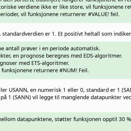
oriske verdiene ikke er like store, vil funksjonene r
erioder, vil funksjonene returnerer #VALUE! feil.
 standardverdien er 1. Et positivt heltall som indiker
e antall prøver i en periode automatisk.
fekter, en prognose beregnes med EDS-algoritmer.
ognoser med ETS-algoritmer.
vil funksjonene returnere #NUM! Feil.
ler USANN, en numerisk 1 eller 0, standard er 1 (SA
 på 1 (SANN) vil legge til manglende datapunkter ve
 mellom datapunktene, støtter funksjonen opptil 30 %