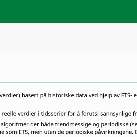
rdier) basert på historiske data ved hjelp av ETS- e
eelle verdier i tidsserier for å forutsi sannsynlige f
med algoritmer der både trendmessige og periodiske (
tme som ETS, men uten de periodiske påvirkningene.