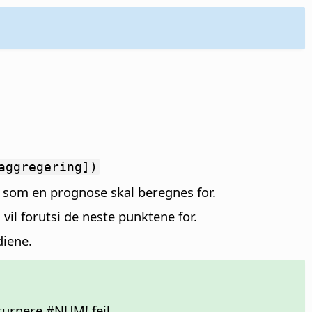
aggregering])
 som en prognose skal beregnes for.
vil forutsi de neste punktene for.
diene.
eturnere #NUM! feil.