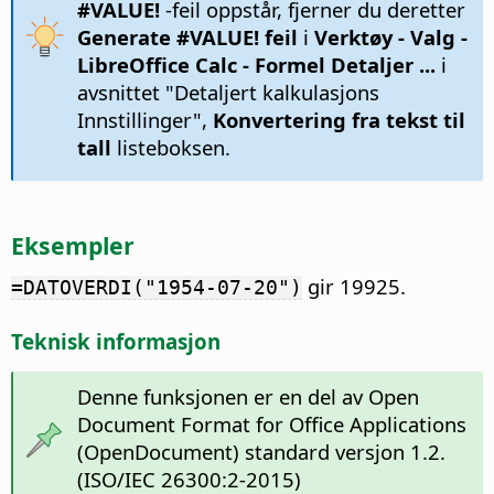
#VALUE!
-feil oppstår, fjerner du deretter
Generate #VALUE! feil
i
Verktøy - Valg
-
LibreOffice Calc - Formel
Detaljer ...
i
avsnittet "Detaljert kalkulasjons
Innstillinger",
Konvertering fra tekst til
tall
listeboksen.
Eksempler
gir 19925.
=DATOVERDI("1954-07-20")
Teknisk informasjon
Denne funksjonen er en del av Open
Document Format for Office Applications
(OpenDocument) standard versjon 1.2.
(ISO/IEC 26300:2-2015)