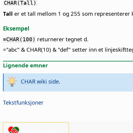
CHAR(Tall)
Tall
er et tall mellom 1 og 255 som representerer 
Eksempel
returnerer tegnet d.
=CHAR(100)
="abc" & CHAR(10) & "def" setter inn et linjeskiftte
Lignende emner
CHAR wiki side
.
Tekstfunksjoner
Supporter oss!