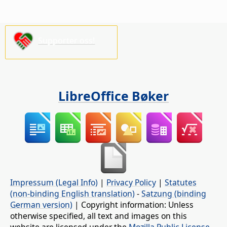
Supporter oss!
LibreOffice Bøker
Impressum (Legal Info)
|
Privacy Policy
|
Statutes
(non-binding English translation)
-
Satzung (binding
German version)
| Copyright information: Unless
otherwise specified, all text and images on this
website are licensed under the
Mozilla Public License