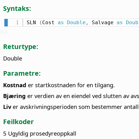
Syntaks:
SLN 
(
Cost 
as
Double
,
 Salvage 
as
Doub
Returtype:
Double
Parametre:
Kostnad
er startkostnaden for en tilgang.
Bjæring
er verdien av en eiendel ved slutten av av
Liv
er avskrivningsperioden som bestemmer antall p
Feilkoder
5 Ugyldig prosedyreoppkall