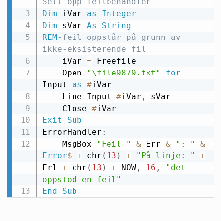
Sett opp feilbehandler
Dim
 iVar 
as
Integer
Dim
 sVar 
As
String
REM
-feil oppstår på grunn av 
ikke-eksisterende fil
    iVar 
=
 Freefile

    Open 
"\file9879.txt"
for
Input 
as
#
iVar

    Line Input 
#
iVar
,
 sVar

    Close 
#
Exit
Sub
ErrorHandler
:
    MsgBox 
"Feil "
&
 Err 
&
": "
&
Error
$
+
 chr
(
13
)
+
"På linje: "
+
Erl 
+
 chr
(
13
)
+
 NOW
,
16
,
"det 
oppstod en feil"
End
Sub