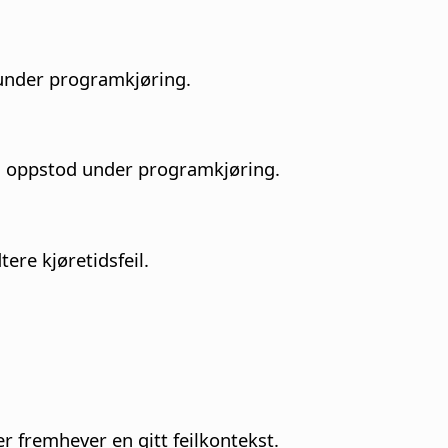
 under programkjøring.
om oppstod under programkjøring.
tere kjøretidsfeil.
er fremhever en gitt feilkontekst.