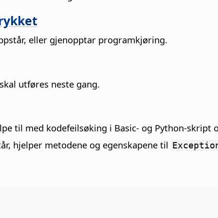
trykket
oppstår, eller gjenopptar programkjøring.
 skal utføres neste gang.
e til med kodefeilsøking i Basic- og Python-skript og
står, hjelper metodene og egenskapene til
Exceptio