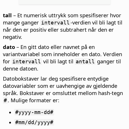
tall
– Et numerisk uttrykk som spesifiserer hvor
mange ganger
-verdien vil bli lagt til
intervall
når den er positiv eller subtrahert når den er
negativ.
dato
– En gitt dato eller navnet på en
variantvariabel som inneholder en dato. Verdien
for
vil bli lagt til
ganger til
intervall
antall
denne datoen.
Datobokstaver lar deg spesifisere entydige
datovariabler som er uavhengige av gjeldende
språk. Bokstaver er omsluttet mellom hash-tegn
. Mulige formater er:
#
#yyyy-mm-dd#
#mm/dd/yyyy#