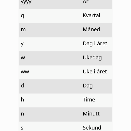
yyyy
År
q
Kvartal
m
Måned
y
Dag i året
w
Ukedag
ww
Uke i året
d
Dag
h
Time
n
Minutt
s
Sekund