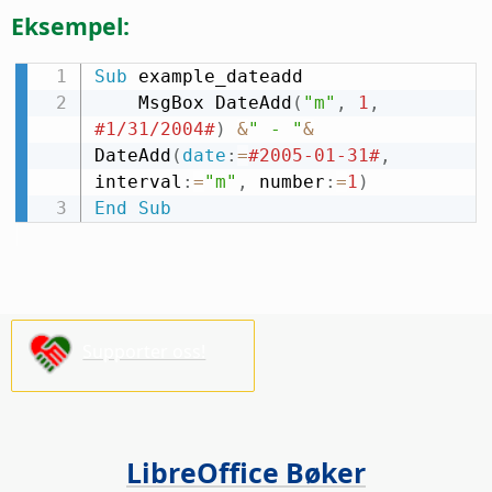
Eksempel:
Sub
 example_dateadd

    MsgBox DateAdd
(
"m"
,
1
,
#1/31/2004#
)
&
" - "
&
DateAdd
(
date
:
=
#2005-01-31#
,
interval
:
=
"m"
,
 number
:
=
1
)
End
Sub
Supporter oss!
LibreOffice Bøker