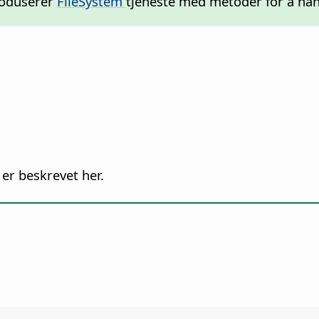
troduserer
FileSystem
tjeneste med metoder for å hånd
er beskrevet her.