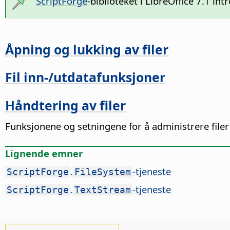
ScriptForge
-biblioteket i LibreOffice 7.1 in
Åpning og lukking av filer
Fil inn-/utdatafunksjoner
Håndtering av filer
Funksjonene og setningene for å administrere filer 
Lignende emner
.
-tjeneste
ScriptForge
FileSystem
.
-tjeneste
ScriptForge
TextStream