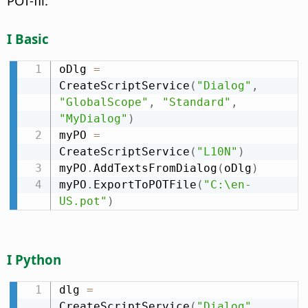
POT-fil:
I Basic
oDlg 
=
CreateScriptService
(
"Dialog"
,
"GlobalScope"
,
"Standard"
,
"MyDialog"
)
myPO 
=
CreateScriptService
(
"L10N"
)
myPO
.
AddTextsFromDialog
(
oDlg
)
myPO
.
ExportToPOTFile
(
"C:\en-
US.pot"
)
I Python
dlg 
=
CreateScriptService
(
"Dialog"
,