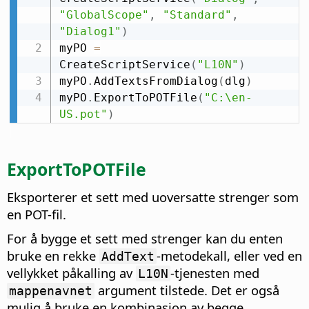
"GlobalScope"
,
"Standard"
,
"Dialog1"
)
myPO 
=
CreateScriptService
(
"L10N"
)
myPO
.
AddTextsFromDialog
(
dlg
)
myPO
.
ExportToPOTFile
(
"C:\en-
US.pot"
)
ExportToPOTFile
Eksporterer et sett med uoversatte strenger som
en POT-fil.
For å bygge et sett med strenger kan du enten
bruke en rekke
-metodekall, eller ved en
AddText
vellykket påkalling av
-tjenesten med
L10N
argument tilstede. Det er også
mappenavnet
mulig å bruke en kombinasjon av begge