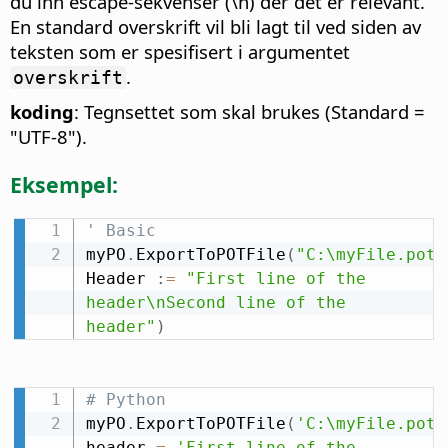
du inn escape-sekvenser (\n) der det er relevant.
En standard overskrift vil bli lagt til ved siden av
teksten som er spesifisert i argumentet
.
overskrift
koding
: Tegnsettet som skal brukes (Standard =
"UTF-8").
Eksempel:
' Basic
myPO
.
ExportToPOTFile
(
"C:\myFile.pot"
Header 
:
=
"First line of the 
header\nSecond line of the 
header"
)
# Python
myPO
.
ExportToPOTFile
(
'C:\myFile.pot'
header 
=
'First line of the 