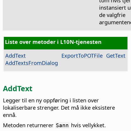
tom hvis tje
instansiert 
de valgfrie
argumenten
Liste over metoder i L10N-tjenesten
AddText
ExportToPOTFile
GetText
AddTextsFromDialog
AddText
Legger til en ny oppføring i listen over
lokaliserbare strenger. Det må ikke eksistere
ennå.
Metoden returnerer
hvis vellykket.
Sann