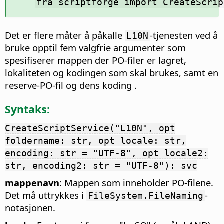
fra scriptforge import CreateScrip
Det er flere måter å påkalle
-tjenesten ved å
L10N
bruke opptil fem valgfrie argumenter som
spesifiserer mappen der PO-filer er lagret,
lokaliteten og kodingen som skal brukes, samt en
reserve-PO-fil og dens koding .
Syntaks:
CreateScriptService("L10N", opt
foldername: str, opt locale: str,
encoding: str = "UTF-8", opt locale2:
str, encoding2: str = "UTF-8"): svc
mappenavn
: Mappen som inneholder PO-filene.
Det må uttrykkes i
-
FileSystem.FileNaming
notasjonen.