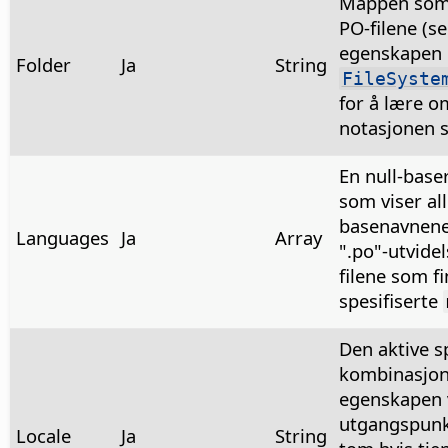
Mappen som
PO-filene (se
egenskapen
Folder
Ja
String
FileSyste
for å lære o
notasjonen 
En null-base
som viser al
basenavnene
Languages
Ja
Array
".po"-utvidel
filene som fi
spesifiserte
Den aktive 
kombinasjon
egenskapen v
utgangspunk
Locale
Ja
String