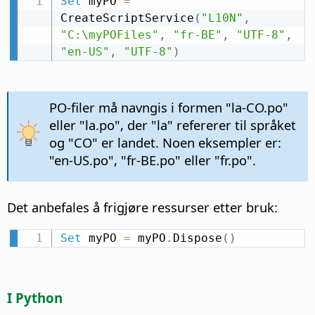
Set
 myPO 
=
CreateScriptService
(
"L10N"
,
"C:\myPOFiles"
,
"fr-BE"
,
"UTF-8"
,
"en-US"
,
"UTF-8"
)
PO-filer må navngis i formen "la-CO.po"
eller "la.po", der "la" refererer til språket
og "CO" er landet. Noen eksempler er:
"en-US.po", "fr-BE.po" eller "fr.po".
Det anbefales å frigjøre ressurser etter bruk:
Set
 myPO 
=
 myPO
.
Dispose
(
)
I Python