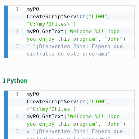
myPO 
=
CreateScriptService
(
"L10N"
,
"C:\myPOFiles\"
)
myPO
.
GetText
(
"Welcome %1! Hope 
you enjoy this program"
,
"John"
)
' "¡Bienvenido John! Espero que 
disfrutes de este programa"
I Python
myPO 
=
CreateScriptService
(
'L10N'
,
r"C:\myPOFiles"
)
myPO
.
GetText
(
'Welcome %1! Hope 
you enjoy this program'
,
'John'
)
# "¡Bienvenido John! Espero que 
disfrutes de este programa"