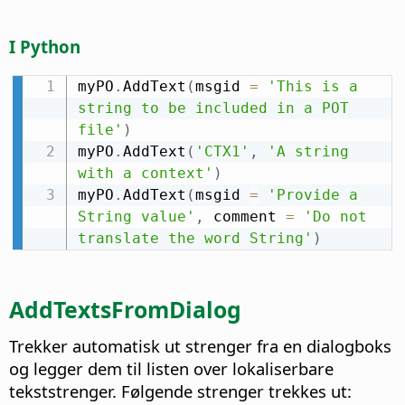
I Python
myPO
.
AddText
(
msgid 
=
'This is a 
string to be included in a POT 
file'
)
myPO
.
AddText
(
'CTX1'
,
'A string 
with a context'
)
myPO
.
AddText
(
msgid 
=
'Provide a 
String value'
,
 comment 
=
'Do not 
translate the word String'
)
AddTextsFromDialog
Trekker automatisk ut strenger fra en dialogboks
og legger dem til listen over lokaliserbare
tekststrenger. Følgende strenger trekkes ut: