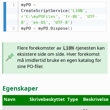
myPO 
=
CreateScriptService
(
'L10N'
,
r'C:\myPOFiles'
,
'fr-BE'
,
'UTF-
8'
,
'en-US'
,
'UTF-8'
)
myPO 
=
 myPO
.
Dispose
(
)
Flere forekomster av
-tjenesten kan
L10N
eksistere side om side. Hver forekomst
må imidlertid bruke en egen katalog for
sine PO-filer.
Egenskaper
Navn
Skrivebeskyttet
Type
Beskrivelse