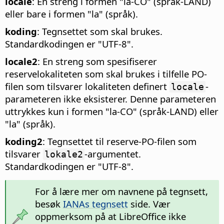
locale
: En streng i formen "la-CO" (språk-LAND)
eller bare i formen "la" (språk).
koding
: Tegnsettet som skal brukes.
Standardkodingen er "UTF-8".
locale2
: En streng som spesifiserer
reservelokaliteten som skal brukes i tilfelle PO-
filen som tilsvarer lokaliteten definert
-
locale
parameteren ikke eksisterer. Denne parameteren
uttrykkes kun i formen "la-CO" (språk-LAND) eller
"la" (språk).
koding2
: Tegnsettet til reserve-PO-filen som
tilsvarer
-argumentet.
lokale2
Standardkodingen er "UTF-8".
For å lære mer om navnene på tegnsett,
besøk
IANAs tegnsett
side. Vær
oppmerksom på at LibreOffice ikke