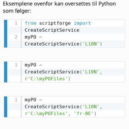
Eksemplene ovenfor kan oversettes til Python
som følger:
from
 scriptforge 
import
CreateScriptService

myPO 
=
CreateScriptService
(
'L10N'
)
myPO 
=
CreateScriptService
(
'L10N'
,
r'C:\myPOFiles'
)
myPO 
=
CreateScriptService
(
'L10N'
,
r'C:\myPOFiles'
,
'fr-BE'
)