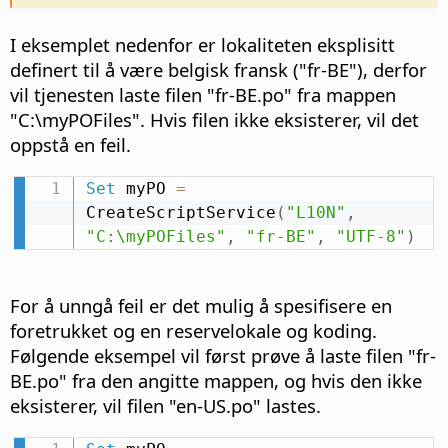
I eksemplet nedenfor er lokaliteten eksplisitt
definert til å være belgisk fransk ("fr-BE"), derfor
vil tjenesten laste filen "fr-BE.po" fra mappen
"C:\myPOFiles". Hvis filen ikke eksisterer, vil det
oppstå en feil.
Set
 myPO 
=
CreateScriptService
(
"L10N"
,
"C:\myPOFiles"
,
"fr-BE"
,
"UTF-8"
)
For å unngå feil er det mulig å spesifisere en
foretrukket og en reservelokale og koding.
Følgende eksempel vil først prøve å laste filen "fr-
BE.po" fra den angitte mappen, og hvis den ikke
eksisterer, vil filen "en-US.po" lastes.