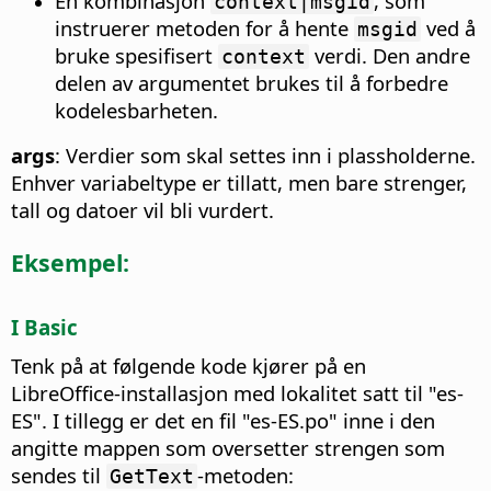
En kombinasjon
, som
context|msgid
instruerer metoden for å hente
ved å
msgid
bruke spesifisert
verdi. Den andre
context
delen av argumentet brukes til å forbedre
kodelesbarheten.
args
: Verdier som skal settes inn i plassholderne.
Enhver variabeltype er tillatt, men bare strenger,
tall og datoer vil bli vurdert.
Eksempel:
I Basic
Tenk på at følgende kode kjører på en
LibreOffice-installasjon med lokalitet satt til "es-
ES". I tillegg er det en fil "es-ES.po" inne i den
angitte mappen som oversetter strengen som
sendes til
-metoden:
GetText