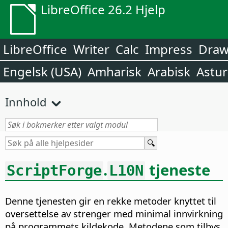
LibreOffice 26.2 Hjelp
LibreOffice
Writer
Calc
Impress
Dra
Engelsk (USA)
Amharisk
Arabisk
Astur
Innhold
.
tjeneste
ScriptForge
L10N
Denne tjenesten gir en rekke metoder knyttet til
oversettelse av strenger med minimal innvirkning
på programmets kildekode. Metodene som tilbys