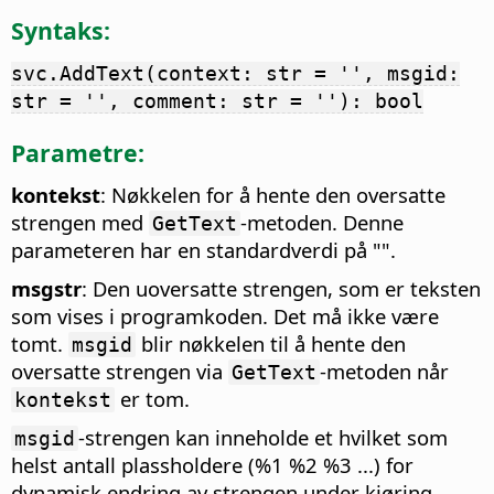
Syntaks:
svc.AddText(context: str = '', msgid:
str = '', comment: str = ''): bool
Parametre:
kontekst
: Nøkkelen for å hente den oversatte
strengen med
-metoden. Denne
GetText
parameteren har en standardverdi på "".
msgstr
: Den uoversatte strengen, som er teksten
som vises i programkoden. Det må ikke være
tomt.
blir nøkkelen til å hente den
msgid
oversatte strengen via
-metoden når
GetText
er tom.
kontekst
-strengen kan inneholde et hvilket som
msgid
helst antall plassholdere (%1 %2 %3 ...) for
dynamisk endring av strengen under kjøring.