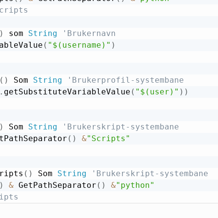
cripts
)
 som 
String
'Brukernavn
ableValue
(
"$(username)"
)
(
)
 Som 
String
'Brukerprofil-systembane
.
getSubstituteVariableValue
(
"$(user)"
)
)
)
 Som 
String
'Brukerskript-systembane
tPathSeparator
(
)
&
"Scripts"
ripts
(
)
 Som 
String
'Brukerskript-systembane
)
&
 GetPathSeparator
(
)
&
"python"
ipts