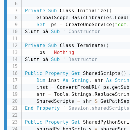
Private
Sub
 Class_Initialize
(
)
    GlobalScope
.
BasicLibraries
.
LoadL
Set
 _ps 
=
 CreateUnoService
(
"com.
Slutt på 
Sub
' Constructor
Private
Sub
 Class_Terminate
(
)
    _ps 
=
Nothing
Slutt på 
Sub
' Destructor
Public
Property
Get
 SharedScripts
(
)
Dim
 inst 
As
String
,
 shr 
As
Strin
    inst 
=
 ConvertFromURL
(
_ps
.
getSub
    shr 
=
 Tools
.
Strings
.
ReplaceStrin
    SharedScripts 
=
 shr 
&
 GetPathSep
End
Property
' Session.sharedScripts
Public
Property
Get
 SharedPythonScri
    sharedPythonScripts 
=
 sharedScri