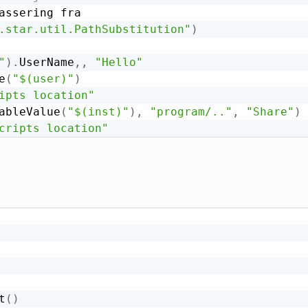
.star.util.PathSubstitution"
)
"
)
.
UserName
,
,
"Hello"
e
(
"$(user)"
)
ipts location"
ableValue
(
"$(inst)"
)
,
"program/.."
,
"Share"
)
cripts location"
t
(
)