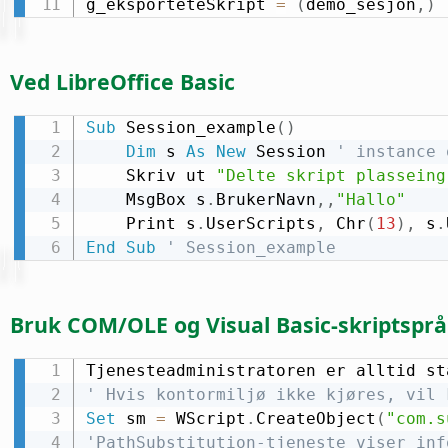
g_eksporteteSkript 
=
(
demo_sesjon
,
)
Ved LibreOffice Basic
Sub
 Session_example
(
)
Dim
 s 
As
New
 Session 
' instance 
    Skriv ut 
"Delte skript plasseing
    MsgBox s
.
BrukerNavn
,
,
"Hallo"
    Print s
.
UserScripts
,
 Chr
(
13
)
,
 s
.
End
Sub
' Session_example
Bruk COM/OLE og Visual Basic-skriptsprå
' Hvis kontormiljø ikke kjøres, vil 
Set
 sm 
=
 WScript
.
CreateObject
(
"com.s
'PathSubstitution-tjeneste viser inf