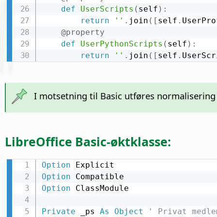
def
UserScripts
(
self
)
:
return
''
.
join
(
[
self
.
UserPro
@property
def
UserPythonScripts
(
self
)
:
return
''
.
join
(
[
self
.
UserScr
I motsetning til Basic utføres normalisering
LibreOffice Basic-øktklasse:
Option
Option
Option
 ClassModule

Private
 _ps 
As
Object
' Privat medle