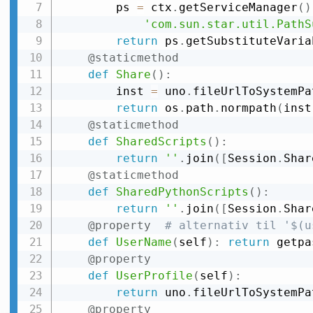
        ps 
=
 ctx
.
getServiceManager
(
)
'com.sun.star.util.PathS
return
 ps
.
getSubstituteVaria
@staticmethod
def
Share
(
)
:
        inst 
=
 uno
.
fileUrlToSystemPa
return
 os
.
path
.
normpath
(
inst
@staticmethod
def
SharedScripts
(
)
:
return
''
.
join
(
[
Session
.
Shar
@staticmethod
def
SharedPythonScripts
(
)
:
return
''
.
join
(
[
Session
.
Shar
@property
# alternativ til '$(u
def
UserName
(
self
)
:
return
 getpa
@property
def
UserProfile
(
self
)
:
return
 uno
.
fileUrlToSystemPa
@property