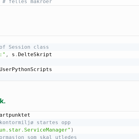
# felles makroer
of Session class
:"
,
 s
.
DelteSkript

k.
kontormiljø startes opp
un.star.ServiceManager"
)
ormasjon som skal utledes