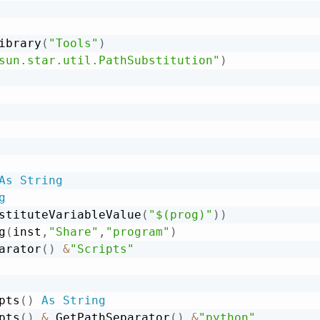
ibrary
(
"Tools"
)
sun.star.util.PathSubstitution"
)
As
String
g
stituteVariableValue
(
"$(prog)"
)
)
g
(
inst
,
"Share"
,
"program"
)
arator
(
)
&
"Scripts"
pts
(
)
As
String
pts
(
)
&
 GetPathSeparator
(
)
&
"python"