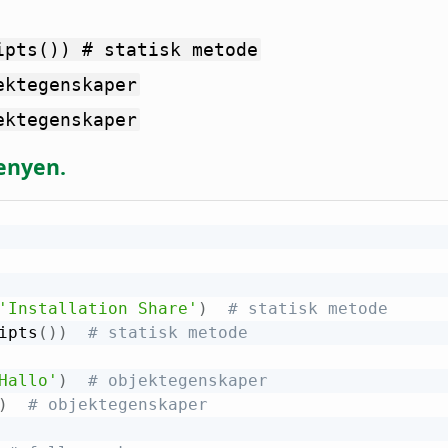
ipts()) # statisk metode
ektegenskaper
ektegenskaper
enyen.
'Installation Share'
)
# statisk metode
ipts
(
)
)
# statisk metode
Hallo'
)
# objektegenskaper
)
# objektegenskaper