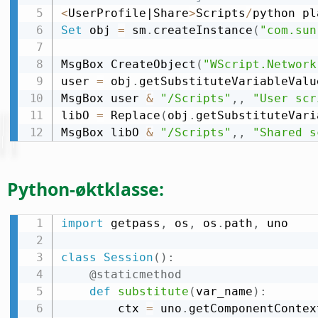
<
UserProfile|Share
>
Scripts
/
Set
 obj 
=
 sm
.
createInstance
(
"com.sun
MsgBox CreateObject
(
"WScript.Network
user 
=
 obj
.
getSubstituteVariableValu
MsgBox user 
&
"/Scripts"
,
,
"User scr
libO 
=
 Replace
(
obj
.
getSubstituteVari
MsgBox libO 
&
"/Scripts"
,
,
"Shared s
Python-øktklasse:
import
 getpass
,
 os
,
 os
.
path
,
 uno

class
Session
(
)
:
@staticmethod
def
substitute
(
var_name
)
:
        ctx 
=
 uno
.
getComponentContex