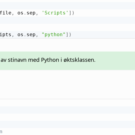
file
,
 os
.
sep
,
'Scripts'
]
)
ipts
,
 os
.
sep
,
"python"
]
)
 av stinavn med Python i øktsklassen.
m