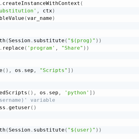
.
createInstanceWithContext
(
ubstitution'
,
 ctx
)
bleValue
(
var_name
)
th
(
Session
.
substitute
(
"$(prog)"
)
)
.
replace
(
'program'
,
"Share"
)
)
e
(
)
,
 os
.
sep
,
"Scripts"
]
)
edScripts
(
)
,
 os
.
sep
,
'python'
]
)
sername)' variable
ss
.
getuser
(
)
th
(
Session
.
substitute
(
"$(user)"
)
)