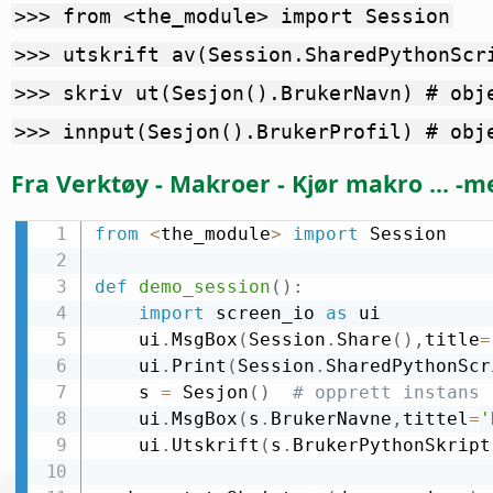
>>> from <the_module> import Session
>>> utskrift av(Session.SharedPythonScr
>>> skriv ut(Sesjon().BrukerNavn) # obj
>>> innput(Sesjon().BrukerProfil) # obj
Fra
Verktøy - Makroer - Kjør makro ...
-m
from
<
the_module
>
import
 Session

def
demo_session
(
)
:
import
 screen_io 
as
 ui

    ui
.
MsgBox
(
Session
.
Share
(
)
,
title
=
    ui
.
Print
(
Session
.
SharedPythonScr
    s 
=
 Sesjon
(
)
# opprett instans
    ui
.
MsgBox
(
s
.
BrukerNavne
,
tittel
=
'
    ui
.
Utskrift
(
s
.
BrukerPythonSkript