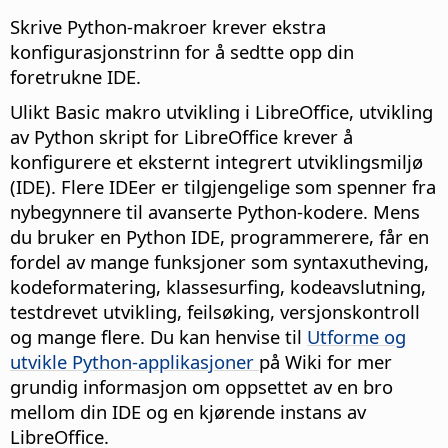
Skrive Python-makroer krever ekstra
konfigurasjonstrinn for å sedtte opp din
foretrukne IDE.
Ulikt Basic makro utvikling i LibreOffice, utvikling
av Python skript for LibreOffice krever å
konfigurere et eksternt integrert utviklingsmiljø
(IDE). Flere IDEer er tilgjengelige som spenner fra
nybegynnere til avanserte Python-kodere. Mens
du bruker en Python IDE, programmerere, får en
fordel av mange funksjoner som syntaxutheving,
kodeformatering, klassesurfing, kodeavslutning,
testdrevet utvikling, feilsøking, versjonskontroll
og mange flere. Du kan henvise til
Utforme og
utvikle Python-applikasjoner
på Wiki for mer
grundig informasjon om oppsettet av en bro
mellom din IDE og en kjørende instans av
LibreOffice.