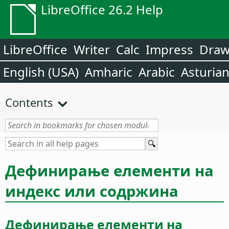
LibreOffice 26.2 Help
LibreOffice
Writer
Calc
Impress
Dra
English (USA)
Amharic
Arabic
Asturia
Contents
Дефинирање елементи на
индекс или содржина
Дефинирање елементи на