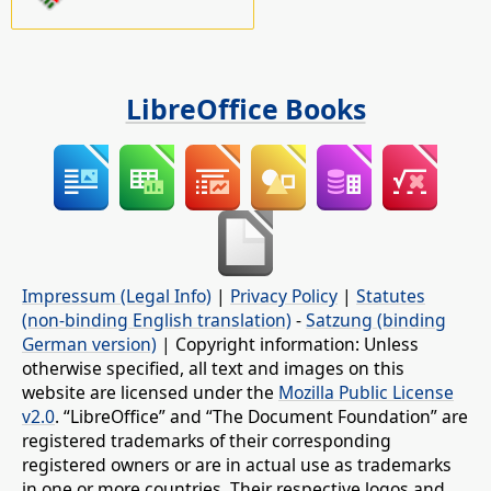
LibreOffice Books
Impressum (Legal Info)
|
Privacy Policy
|
Statutes
(non-binding English translation)
-
Satzung (binding
German version)
| Copyright information: Unless
otherwise specified, all text and images on this
website are licensed under the
Mozilla Public License
v2.0
. “LibreOffice” and “The Document Foundation” are
registered trademarks of their corresponding
registered owners or are in actual use as trademarks
in one or more countries. Their respective logos and