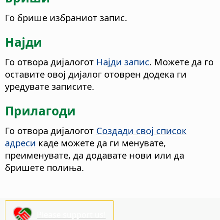
Го брише избраниот запис.
Најди
Го отвора дијалогот
Најди запис
. Можете да го
оставите овој дијалог отоврен додека ги
уредувате записите.
Прилагоди
Го отвора дијалогот
Создади свој список
адреси
каде можете да ги менувате,
преименувате, да додавате нови или да
бришете полиња.
Please support us!