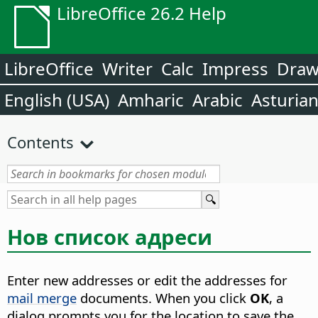
LibreOffice 26.2 Help
LibreOffice
Writer
Calc
Impress
Dra
English (USA)
Amharic
Arabic
Asturia
Contents
Нов список адреси
Enter new addresses or edit the addresses for
mail merge
documents.
When you click
OK
, a
dialog prompts you for the location to save the