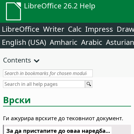
LibreOffice 26.2 Help
LibreOffice
Writer
Calc
Impress
Dra
English (USA)
Amharic
Arabic
Asturia
Contents
Врски
Ги ажурира врските до тековниот документ.
За да пристапите до оваа наредба...